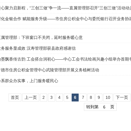
凝心聚力启新程，“三创三做”争一流——直属管理部召开“三创三做”活动动
深化金银合作 赋能服务升级——市住房公积金中心与委托银行召开业务协
直属管理部：下班窗口不关闭，延时服务暖心意
政务服务显成效 汉寿管理部获县政府感谢信
翰墨飘香传古韵 工会搭台润初心——中心工会书法绘画兴趣小组举办首期
常德市住房公积金管理中心武陵管理部开展义务植树活动
心系群众办实事，上门服务暖民心
首页
上一页
2
3
4
5
6
7
8
9
10
下一页
转到第
页