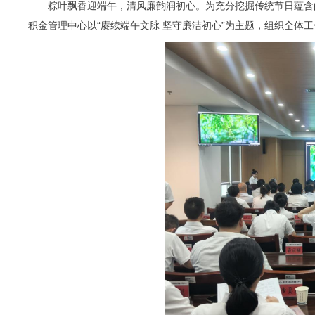
粽叶飘香迎端午，清风廉韵润初心。为充分挖掘传统节日蕴含
积金管理中心以“赓续端午文脉 坚守廉洁初心”为主题，组织全体