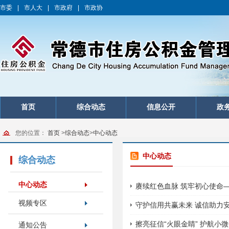
市委
|
市人大
|
市政府
|
市政协
首页
综合动态
信息公开
政
您的位置：
首页
>
综合动态
>
中心动态
中心动态
综合动态
中心动态
赓续红色血脉 筑牢初心使命
视频专区
守护信用共赢未来 诚信助力安
擦亮征信“火眼金睛” 护航小
通知公告