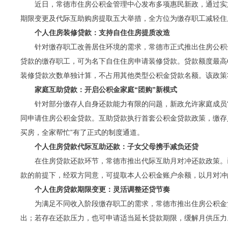
近日，常德市住房公积金管理中心发布多项惠民新政，通过实
期限变更及代际互助购房提取五大举措，全方位为缴存职工减轻住
个人住房装修贷款：支持自住住房提质改造
针对缴存职工改善居住环境的需求，常德市正式推出住房公积
贷款的缴存职工，可为名下自住住房申请装修贷款。贷款额度最高
装修贷款次数单独计算，不占用其他类型公积金贷款名额。该政策
家庭互助贷款：开启公积金家庭“团购”新模式
针对部分缴存人自身还款能力有限的问题，新政允许家庭成员
同申请住房公积金贷款。互助贷款执行首套公积金贷款政策，缴存
买房，全家帮忙”有了正式的制度通道。
个人住房贷款代际互助还款：子女父母携手减负还贷
在住房贷款还款环节，常德市推出代际互助月对冲还款政策。
款的前提下，经双方同意，可提取本人公积金账户余额，以月对冲
个人住房贷款期限变更：灵活调整还贷节奏
为满足不同收入阶段缴存职工的需求，常德市推出住房公积金
出；若存在还款压力，也可申请适当延长贷款期限，缓解月供压力