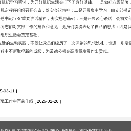
织学习研讨，为开好组织生活会打下了良好基础。一是做好方案部署，
照规定程序组织召开会议，落实会议精神；二是开展集中学习，由支部书
总书记“7·9”重要讲话精神，夯实思想基础；三是开展谈心谈话，会前
集同志们对支部工作的建议和意见，党员们纷纷表达了自己的想法；四是
好组织生活会奠定基础。
的生动实践，不仅让党员们经历了一次深刻的思想洗礼，也进一步增强
征程中不断取得新的成绩，为常德公积金高质量发展作出贡献。
25-03-11 ]
环境工作中再获佳绩
[ 2025-02-28 ]
版权所有 常德市住房公积金管理中心 备案序号：
湘ICP备20011538号