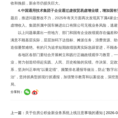
收和挽损，新余市仍损失巨大。
4.中国通用技术集团子企业通过虚假贸易虚增业绩，增加国有
题后，推进问题整改不力，2025年有关方面再次发现其下属4家
虚增收入。集团所属中国车辆进出口有限公司无视业务风险，逃避
以上问题暴露出一些地方、部门和国有企业政绩观存在偏差和错
满意不顾基层实际，层层加码下达指标、摊派任务，浪费资源、助
造假屡禁难绝。有的只为追求短期政绩脱离实际急躁冒进，不顾条
各地区各部门要结合开展树立和践行正确政绩观学习教育，一体
业，努力创造经得起实践、人民、历史检验的实绩。作决策、定政
系，坚决纠正单纯“以量定绩”、频繁排名通报等做法，防止“数字
治”，坚持抓典型抓现行抓通报，加强警示教育和以案促改，深挖形
局。
分享到：
上一篇：
关于住房公积金新业务系统上线注意事项的通知
[ 2026-0