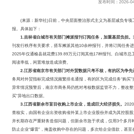
发布时间：2026-04
(来源：新华社)日前，中央层面整治形式主义为基层减负专项工
报。具体如下：
1.吉林省白城市有关部门摊派报刊订阅任务，加重基层负担。
刊发行秩序有关要求，搭车摊派其他10余种报刊，并将订阅任务
2025年仅通榆县就花费139.89万元订阅其他17种报刊。白
阅读率低，闲置堆放造成浪费。
2.江苏省南京市有关部门对外贸数据只考不核，有的区为争先
务局对外贸指标完成情况频繁排名通报，有的区为完成任务“购买
异常情况预警后，南京市商务局仍然对考核数据监管不力，整改整治流
买”异地出口数据。
3.江西省新余市盲目收购上市企业，造成巨大经济损失。
20
查核实，由国有企业出资收购省外某上市企业股份并成为其控股股
并长期存在严重财务造假问题，但新余市急于求成，仅用3个多月时
防止企业“爆雷”，掩盖收购中存在的问题，多次给企业借款，甚至