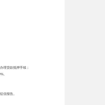
心办理贷款抵押手续；
0%。
人征信报告。