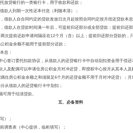
委托放贷银行的一类银行卡，用于收款和还款；
，借款人到期一次性还本付息（利随本清）；
的，借款人自合同约定的贷款发放日次月起按照合同约定按月偿还贷款本
的，借款人在贷款时间满一年后，可提前归还部分或全部贷款；提前归还部
两次提前还款申请间隔应在12个月（含）以上；提前归还部分贷款的，
偶公积金余额不能用于提前部分还款；
款本息：
与中心签订委托扣款协议，从借款人的还贷银行卡中自动划扣资金用于偿还
借款人及配偶可以申请住房公积金月对冲还贷，即授权中心按月从其本人及
配偶住房公积金余额之和须留足6个月的还贷金额不用于月对冲还贷）；月
部分从借款人的还贷银行卡中划扣；
额可用于结清贷款。
五、必备资料
填写）；
贷前调查表（中心提供，临柜填写）；