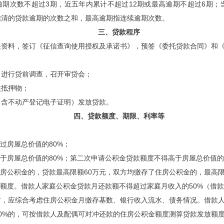
逾期次数不超过3期，近五年内累计不超过12期或最高逾期不超过6期
结清的贷款逾期的次数之和，最高逾期指连续逾期次数。
三、贷款程序
关资料，签订《征信查询使用授权及承诺书》，预签《委托贷款合同》和
，进行贷前调查，召开审贷会；
核抵押物；
（含不动产登记电子证明）发放贷款。
四、贷款额度、期限、利率等
过房屋总价值的80%；
高于房屋总价值的80%；第二次申请公积金贷款额度不得高于房屋总价值的
住房公积金的，贷款最高限额60万元，双方均缴存了住房公积金的，最高限
款额度。借款人家庭公积金贷款月还款额不得超过家庭月收入的50%（借
时，应综合考虑住房公积金月缴存基数、银行收入流水、债务情况。借款
0%的，可按借款人及配偶可对冲还款的住房公积金额度测算贷款发放额