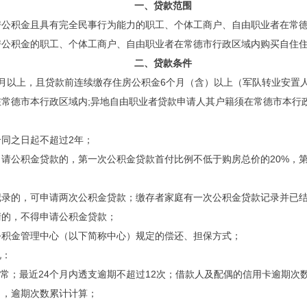
一、贷款范围
房公积金且具有完全民事行为能力的职工、个体工商户、自由职业者在常
房公积金的职工、个体工商户、自由职业者在常德市行政区域内购买自住
二、贷款条件
月以上，且贷款前连续缴存住房公积金6个月（含）以上（军队转业安置
常德市本行政区域内;异地自由职业者贷款申请人其户籍须在常德市本行
同之日起不超过2年；
请公积金贷款的，第一次公积金贷款首付比例不低于购房总价的20%，
记录的，可申请两次公积金贷款；缴存者家庭有一次公积金贷款记录并已
清的，不得申请公积金贷款；
公积金管理中心（以下简称中心）规定的偿还、担保方式；
况：
正常；最近24个月内透支逾期不超过12次；借款人及配偶的信用卡逾期
），逾期次数累计计算；