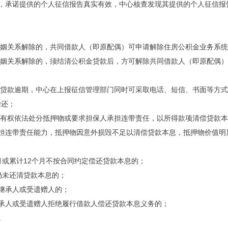
书，承诺提供的个人征信报告真实有效，中心核查发现其提供的个人征信报
婚姻关系解除的，共同借款人（即原配偶）可申请解除住房公积金业务系
婚姻关系解除的，须结清公积金贷款后，方可解除共同借款人（即原配偶
为贷款逾期，中心在上报征信管理部门同时可采取电话、短信、书面等方
偿还；
心有权依法处分抵押物或要求担保人承担连带责任，以所得款项清偿贷款
承担连带责任能力，抵押物因意外损毁不足以清偿贷款本息，抵押物价值明
月或累计12个月不按合同约定偿还贷款本息的；
仍未还清贷款本息的；
继承人或受遗赠人的；
承人或受遗赠人拒绝履行借款人偿还贷款本息义务的；
。