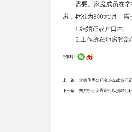
需要。家庭成员在
常
房
，标准为
800
元
/
月。
需
1.
结婚证或户口本
;
2.
工作所在地房管部
分享到：
上一篇：
常德住房公积金热点政策问题月
下一篇：
购买拆迁安置房可以提取公