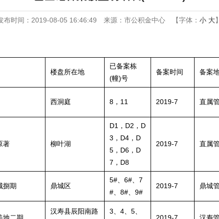
发布时间：2019-08-05 16:46:49
来源：市公积金中心
【字体：
小
大
已备案栋
楼盘所在地
备案时间
备案
(幢)号
西洞庭
8，11
2019-7
直属
D1，D2，D
3，D4，D
原著
柳叶湖
2019-7
直属
5，D6，D
7，D8
5#、6#、7
城捌期
鼎城区
2019-7
鼎城
#、8#、9#
汉寿县辰阳南路
3、4、5、
美地二期
2019-7
汉寿