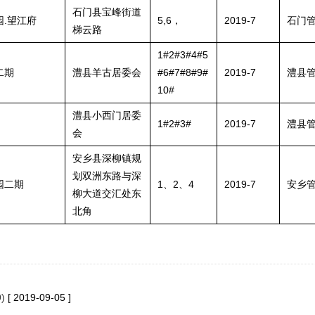
石门县宝峰街道
园.望江府
5,6，
2019-7
石门
梯云路
1#2#3#4#5
二期
澧县羊古居委会
#6#7#8#9#
2019-7
澧县
10#
澧县小西门居委
1#2#3#
2019-7
澧县
会
安乡县深柳镇规
划双洲东路与深
园二期
1、2、4
2019-7
安乡
柳大道交汇处东
北角
)
[ 2019-09-05 ]