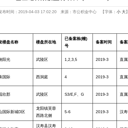
发布时间：2019-04-03 17:02:20
来源：市公积金中心
【字体：
小
大
已备案栋(幢)
发楼盘名称
楼盘所在地
备案时间
备案
号
纳阳光
武陵区
1,2,3,5
2019-3
直属
珠国际
西洞庭
4
2019-3
直属
园欣郡
武陵区
S3/E,F、G
2019-3
直属
龙阳镇芙蓉
山国际新城D区
5-6
2019-3
汉寿
西路北侧
汉寿县汉寿