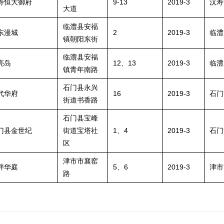
寿恒大御府
9-13
2019-3
汉寿
大道
临澧县安福
东漫城
2
2019-3
临澧
镇朝阳东街
临澧县安福
亮岛
12、13
2019-3
临澧
镇青年南路
石门县永兴
代华府
16
2019-3
石门
街道书香路
石门县宝峰
门县金世纪
街道宝塔社
1、4
2019-3
石门
区
津市市襄窑
畔华庭
5、6
2019-3
津市
路