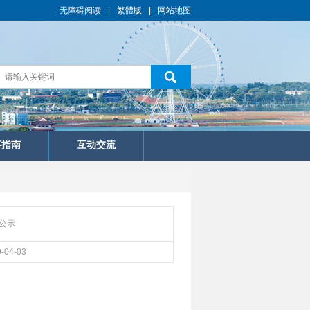
无障碍阅读
|
繁體版
|
网站地图
事指南
互动交流
公示
-04-03