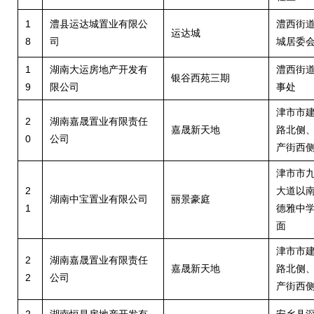
1
澧县运达城置业有限公
澧西街
运达城
8
司
城居委
1
湖南大运房地产开发有
澧西街
银谷西苑三期
9
限公司
事处
津市市
2
湖南嘉晟置业有限责任
嘉晟新天地
路北侧
0
公司
产街西
津市市
2
大道以
湖南中宝置业有限公司
丽景豪庭
1
德雅中
面
津市市
2
湖南嘉晟置业有限责任
嘉晟新天地
路北侧
2
公司
产街西