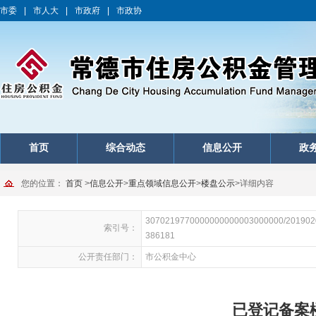
市委
|
市人大
|
市政府
|
市政协
首页
综合动态
信息公开
政
您的位置：
首页
>
信息公开
>
重点领域信息公开
>
楼盘公示
>
详细内容
3070219770000000000003000000/201902
索引号：
386181
公开责任部门：
市公积金中心
已登记备案楼