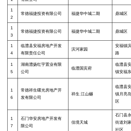
1
常德福捷投资有限公司
福捷华中城二期
鼎城区
2
1
常德福捷投资有限公司
福捷华中城二期
鼎城区
3
1
临澧县安福房地产开发
安福镇
滨河家园
4
有限责任公司
路
1
湖南澧扬红宇置业有限
临澧县
临澧国宾府
5
公司
镇安福
临澧县
1
常德祥生曙光房地产开
祥生.江山樾
镇月亮
6
发有限公司
区
石门县
1
石门华安房地产开发有
佳境天城
街道刘
7
限公司
社区