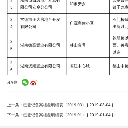
2
湖南恒昌房地产开发有
安乡县
印象安乡
3
限公司安乡分公司
镇子龙
2
常德市正大房地产开发
石门桥
广源商住小区
4
有限公司
出所以
乾明路
2
湖南德高置业有限公司
畔山壹号
西、善
5
以东
2
湖南汉顺置业有限公司
滨江中心城
德山中
6
分享到：
上一条：
已登记备案楼盘明细表（2019.03）
[ 2019-03-04 ]
下一条：
已登记备案楼盘明细表（2019.01）
[ 2019-01-04 ]