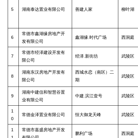
5
湖南泰达置业有限公司
善建人家
柳叶湖
常德市鑫湖缘房地产开
6
鑫湖缘.时代广场
西洞庭
发有限公司
常德市经泽建设开发有
7
经泽.新街坊
武陵区
限公司
湖南东汉房地产开发有
西城水恋（南区）二
8
武陵区
限公司
期
湖南中建信和智慧谷置
9
中建.滨江壹号
武陵区
业有限公司
1
常德金泽置业有限公司
恒大御龙天峰
武陵区
0
1
常德市嘉盛房地产开发
鹏利广场
西洞庭
1
有限公司