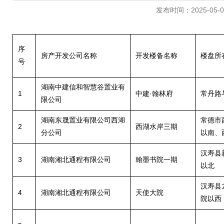
发布时间：2025-05-08 
序
房产开发公司名称
开发楼备名称
楼盘所
号
湖南中建信和智慧谷置业有
1
中建·翰林府
常丹路
限公司
湖南东晟置业有限公司西湖
常德市
2
西湖水岸三期
分公司
以南、
汉寿县
3
湖南湘北通程有限公司
翰墨书院一期
以北
汉寿县
4
湖南湘北通程有限公司
天使大院
院以西