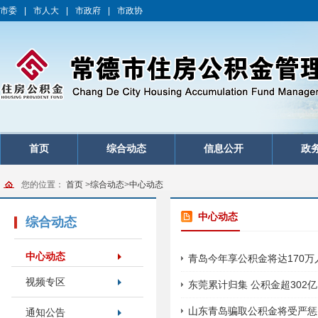
市委
|
市人大
|
市政府
|
市政协
首页
综合动态
信息公开
政
您的位置：
首页
>
综合动态
>
中心动态
中心动态
综合动态
中心动态
青岛今年享公积金将达170万人
视频专区
东莞累计归集 公积金超302亿
山东青岛骗取公积金将受严惩 
通知公告